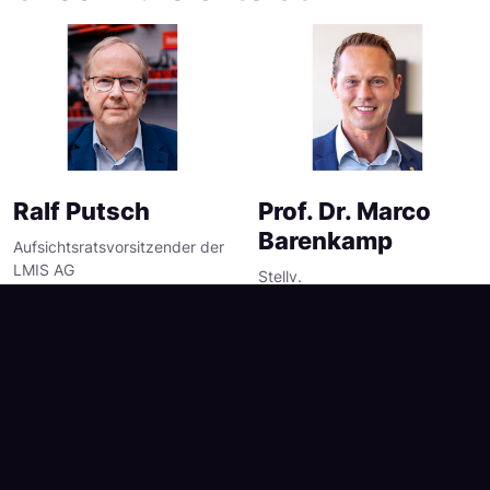
Ralf Putsch
Prof. Dr. Marco
Barenkamp
Aufsichtsratsvorsitzender der
LMIS AG
Stellv.
Aufsichtsratsvorsitzender der
LMIS AG
Ralf Putsch ist
geschäftsführender
Gesellschafter der
Prof. Dr. Marco
KNIPEX-Werk C. Gustav
Barenkamp, LL.M. ist
Putsch KG. Er hat die
Gründer, langjähriger
Gesamtverantwortung für
Vorstandsvorsitzender
KNIPEX und die KNIPEX-
und seit 2023